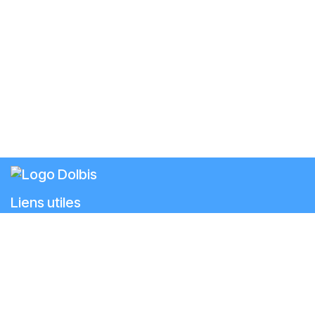
Liens utiles
Accueil
Les Ateliers Créatif
s
Le Numérique
La Boutique